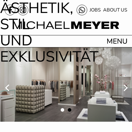
ÄSTHETIK,
JOBS
ABOUT US
STIL
UND
EXKLUSIVITÄT